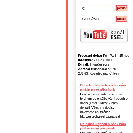
Provozní doba:
Po - Pá 8 - 15 hod
Infolinka:
777 283 009
E-mail:
info(a)esel.cz
Adresa:
Kutnohorská 678
281 63, Kostelec nad Č. lesy
Do sekce Napsali o nás / nám
přidán nový příspěvek
I my se rádi chlubíme a proto
bychom se chtěli s vámi podělit o
dopis (email), který k nám
dorazil. Všechny dopisy
naleznete na stránce
http://estech.esel.cz/napsali
Do sekce Napsali o nás / nám
přidán nový příspěvek
I my se rádi chlubíme a proto