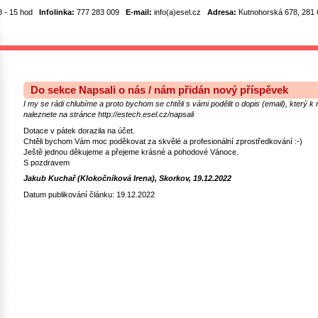
8 - 15 hod
Infolinka:
777 283 009
E-mail:
info(a)esel.cz
Adresa:
Kutnohorská 678, 281 6
Do sekce Napsali o nás / nám přidán nový příspěvek
I my se rádi chlubíme a proto bychom se chtěli s vámi podělit o dopis (email), který 
naleznete na stránce http://estech.esel.cz/napsali
Dotace v pátek dorazila na účet.
Chtěli bychom Vám moc poděkovat za skvělé a profesionální zprostředkování :-)
Ještě jednou děkujeme a přejeme krásné a pohodové Vánoce.
S pozdravem
Jakub Kuchař (Klokočníková Irena), Skorkov, 19.12.2022
Datum publikování článku: 19.12.2022