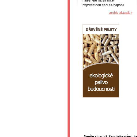
naleznete na stránce
http://estech.esel.cz/napsali
archiv aktualit »
Nevíte si rady? Zavolejte nám: t