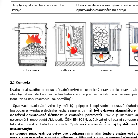
Jiný typ spalovacího stacionárního
bližší specifikaci je nezbytné uvést v o
zdroje
spalovacího stacionárního zdroje
prohořívací
odhořívací
zplyňovací
au
2.3 Kontrola
Kvalitu spalovacího procesu zásadně ovlivňuje technický stav zdroje, stav spali
obsluhy zdroje. Při kontrole technického stavu a provozu je tak třeba věnovat 
(tam kde to není relevantní, se neověřují):
- Spalovací stacionární zdroj by měl být připojen k teplovodní soustavě ústředn
hospodárná výroba a dodávka tepla, zejména by
měl být vybaven akumulátorem t
dosažení deklarované účinnosti a emisních parametrů
. Pokud je instalace 
parametrů 3. nebo vyšší třídy podle ČSN-EN 303-5, avšak zdroj je i bez ní schopen 
tato skutečnost v dokladu o kontrole.
Spalovací stacionární zdroj by dále m
instalovaným
na topnou resp. vratnou větev pro dodržení minimální teploty vratné vody do