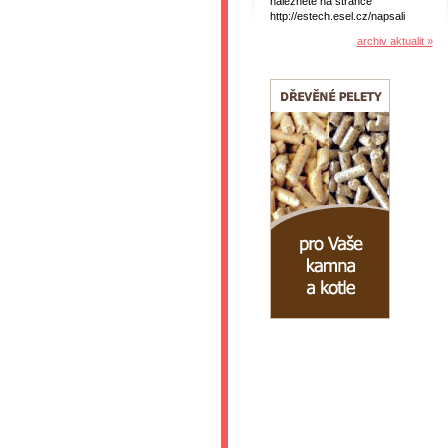
naleznete na stránce
http://estech.esel.cz/napsali
archiv aktualit »