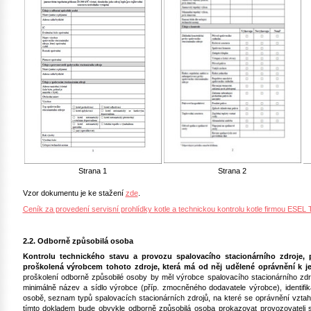
Strana 1
Strana 2
Vzor dokumentu je ke stažení
zde
.
Ceník za provedení servisní prohlídky kotle a technickou kontrolu kotle firmou ES
2.2. Odborně způsobilá osoba
Kontrolu technického stavu a provozu spalovacího stacionárního zdroje,
proškolená výrobcem tohoto zdroje, která má od něj udělené oprávnění k je
proškolení odborně způsobilé osoby by měl výrobce spalovacího stacionárního zdr
minimálně název a sídlo výrobce (příp. zmocněného dodavatele výrobce), identifi
osobě, seznam typů spalovacích stacionárních zdrojů, na které se oprávnění vztahu
tímto dokladem bude obvykle odborně způsobilá osoba prokazovat provozovateli s