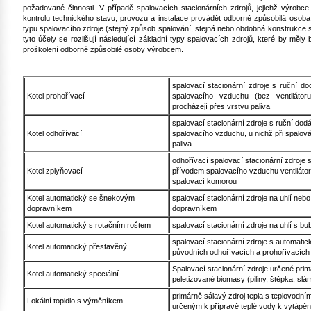
požadované činnosti. V případě spalovacích stacionárních zdrojů, jejichž výrobce j
kontrolu technického stavu, provozu a instalace provádět odborně způsobilá osob
typu spalovacího zdroje (stejný způsob spalování, stejná nebo obdobná konstrukce s
tyto účely se rozlišují následující základní typy spalovacích zdrojů, které by měly
proškolení odborně způsobilé osoby výrobcem.
spalovací stacionární zdroje s ruční d
Kotel prohořívací
spalovacího vzduchu (bez ventilátor
procházejí přes vrstvu paliva
spalovací stacionární zdroje s ruční do
Kotel odhořívací
spalovacího vzduchu, u nichž při spalová
paliva
odhořívací spalovací stacionární zdroje
Kotel zplyňovací
přívodem spalovacího vzduchu ventiláto
spalovací komorou
Kotel automatický se šnekovým
spalovací stacionární zdroje na uhlí neb
dopravníkem
dopravníkem
Kotel automatický s rotačním roštem
spalovací stacionární zdroje na uhlí s
spalovací stacionární zdroje s automati
Kotel automatický přestavěný
původních odhořívacích a prohořívacích 
Spalovací stacionární zdroje určené prim
Kotel automatický speciální
peletizované biomasy (piliny, štěpka, sl
primárně sálavý zdroj tepla s teplovod
Lokální topidlo s výměníkem
určeným k přípravě teplé vody k vytápě