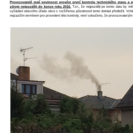
Provozovatelé mají povinnost provést první kontrolu technického stavu a 
zdroje nejpozději do konce roku 2016.
Tzn., že nejpozději po tomto datu by mě
vyžádání obecního úřadu obce s rozšířenou působností tento doklad předložit. Vzhl
nejzazším termínem pro provedení této kontroly, není vyloučeno, že provozovatel jím 