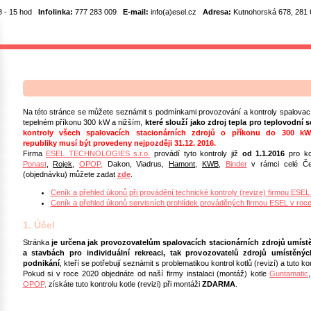
8 - 15 hod
Infolinka:
777 283 009
E-mail:
info(a)esel.cz
Adresa:
Kutnohorská 678, 281 6
Na této stránce se můžete seznámit s podmínkami provozování a kontroly spalovací
tepelném příkonu 300 kW a nižším,
které slouží jako zdroj tepla pro teplovodní
kontroly všech
spalovacích stacionárních zdrojů o příkonu do 300 k
republiky musí být provedeny nejpozději 31.12. 2016.
Firma
ESEL TECHNOLOGIES s.r.o.
provádí tyto kontroly již
od 1.1.2016
pro ko
Ponast
,
Rojek
,
OPOP,
Dakon, Viadrus,
Hamont
,
KWB
,
Binder
v rámci celé Če
(objednávku) můžete zadat
zde
.
Ceník a přehled úkonů při provádění technické kontroly (revize) firmou ESEL
Ceník a přehled úkonů servisních prohlídek prováděných firmou ESEL v roc
1. Účel
Stránka
je určena jak provozovatelům spalovacích stacionárních zdrojů umís
a stavbách pro individuální rekreaci, tak provozovatelů zdrojů umístěn
podnikání
, kteří se potřebují seznámit s problematikou kontrol kotlů (revizí) a tuto ko
Pokud si v roce 2020 objednáte od naší firmy instalaci (montáž) kotle
Guntamatic
OPOP,
získáte tuto kontrolu kotle (revizi) při montáži
ZDARMA
.