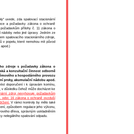
ly“ uvede, zda spalovací stacionární
robce a požadavky zákona o ochraně
á požadavkům přílohy č. 11 zákona o
í nádoby nebo jiné úpravy. Jedním ze
bcem spalovacího stacionárního zdroje,
tků v popelu, které nemohou mít původ
 apod.)
ního zdroje s požadavky zákona o
nská a konzultační činnost odborně
oblémového a hospodárného provozu
ční prvky, akumulační nádobu apod.
vést doporučení i k úpravám komínu,
1, v důsledku čehož může docházet ke
onární zdroj nevyhovuje požadavkům
41 odst. 16 zákona o ochraně ovzduší
držení.
V rámci kontroly by mělo také
zení, způsobem regulace jeho výkonu,
alivového dřeva, správným uskladněním
ziky nelegálního spalování odpadu.