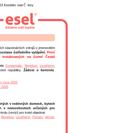
3 Kostelec nad Č. lesy
ch stacionárních zdrojů o jmenovitém
 soustavu ústředního vytápění.
První
W instalovaných na území České
tle
Guntamatic
,
Benekov
,
Licotherm
,
ské republiky.
Žádost o kontrolu
 v roce 2025
e 2025
těných v rodinných domech, bytech
ých v nemovitostech určených pro
ntrolu (revizi) pro kotel objednat.
,
Benekov
,
Licotherm
,
Ponast
,
Verner
,