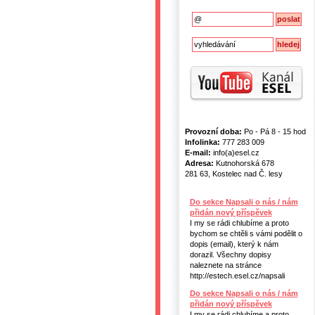
Provozní doba:
Po - Pá 8 - 15 hod
Infolinka:
777 283 009
E-mail:
info(a)esel.cz
Adresa:
Kutnohorská 678
281 63, Kostelec nad Č. lesy
Do sekce Napsali o nás / nám
přidán nový příspěvek
I my se rádi chlubíme a proto
bychom se chtěli s vámi podělit o
dopis (email), který k nám
dorazil. Všechny dopisy
naleznete na stránce
http://estech.esel.cz/napsali
Do sekce Napsali o nás / nám
přidán nový příspěvek
I my se rádi chlubíme a proto