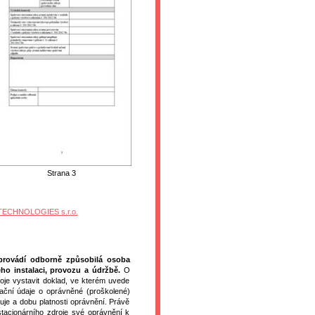
Strana 3
EL TECHNOLOGIES s.r.o.
 provádí odborně způsobilá osoba
ho instalaci, provozu a údržbě.
O
oje vystavit doklad, ve kterém uvede
kační údaje o oprávněné (proškolené)
je a dobu platnosti oprávnění. Právě
tacionárního zdroje své oprávnění k