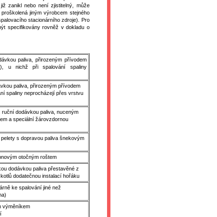
iž zanikl nebo není zjistitelný, může
a proškolená jiným výrobcem stejného
palovacího stacionárního zdroje). Pro
 být specifikovány rovněž v dokladu o
odávkou paliva, přirozeným přívodem
u), u nichž při spalování spaliny
dávkou paliva, přirozeným přívodem
ní spaliny neprocházejí přes vrstvu
 s ruční dodávkou paliva, nuceným
rem a speciální žárovzdornou
o pelety s dopravou paliva šnekovým
 bubnovým otočným roštem
ckou dodávkou paliva přestavěné z
kotlů dodatečnou instalací hořáku
árně ke spalování jiné než
áma)
ním výměníkem
ní