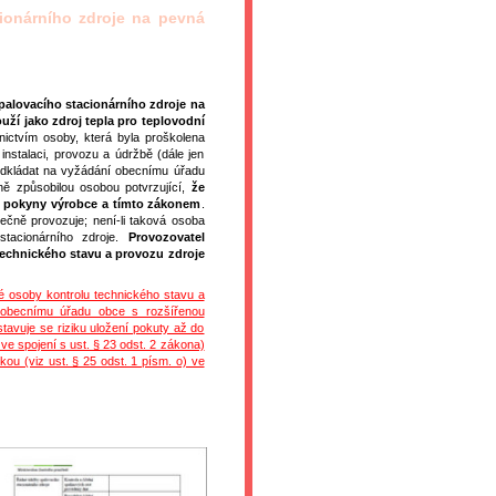
ionárního zdroje na pevná
palovacího stacionárního zdroje na
uží jako zdroj tepla pro teplovodní
nictvím osoby, která byla proškolena
nstalaci, provozu a údržbě (dále jen
dkládat na vyžádání obecnímu úřadu
ně způsobilou osobou potvrzující,
že
 s pokyny výrobce a tímto zákonem
.
ečně provozuje; není-li taková osoba
stacionárního zdroje.
Provozovatel
 technického stavu a provozu zdroje
é osoby kontrolu technického stavu a
í obecnímu úřadu obce s rozšířenou
tavuje se riziku uložení pokuty až do
 ve spojení s ust. § 23 odst. 2 zákona)
ou (viz ust. § 25 odst. 1 písm. o) ve