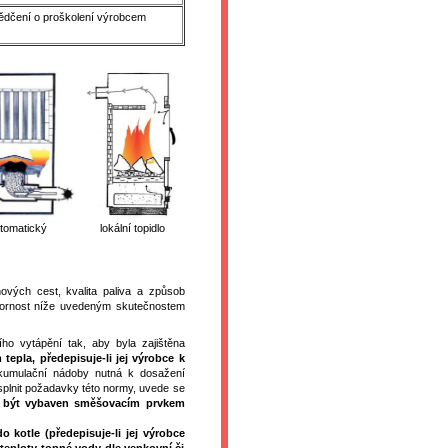
svědčení o proškolení výrobcem
tomatický
lokální topidlo
nových cest, kvalita paliva a způsob
pozornost níže uvedeným skutečnostem
ího vytápění tak, aby byla zajištěna
epla, předepisuje-li jej výrobce k
akumulační nádoby nutná k dosažení
splnit požadavky této normy, uvede se
ěl být vybaven směšovacím prvkem
 kotle (předepisuje-li jej výrobce