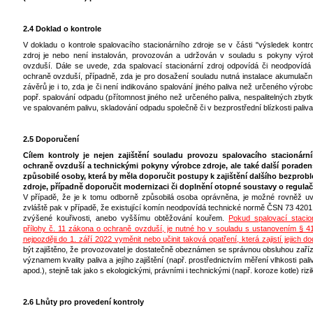
2.4 Doklad o kontrole
V dokladu o kontrole spalovacího stacionárního zdroje se v části "výsledek kontro
zdroj je nebo není instalován, provozován a udržován v souladu s pokyny vý
ovzduší. Dále se uvede, zda spalovací stacionární zdroj odpovídá či neodpovíd
ochraně ovzduší, případně, zda je pro dosažení souladu nutná instalace akumulačn
závěrů je i to, zda je či není indikováno spalování jiného paliva než určeného výro
popř. spalování odpadu (přítomnost jiného než určeného paliva, nespalitelných zby
ve spalovaném palivu, skladování odpadu společně či v bezprostřední blízkosti paliva
2.5 Doporučení
Cílem kontroly je nejen zajištění souladu provozu spalovacího stacionár
ochraně ovzduší a technickými pokyny výrobce zdroje, ale také další porade
způsobilé osoby, která by měla doporučit postupy k zajištění dalšího bezpr
zdroje, případně doporučit modernizaci či doplnění otopné soustavy o regula
V případě, že je k tomu odborně způsobilá osoba oprávněna, je možné rovněž u
zvláště pak v případě, že existující komín neodpovídá technické normě ČSN 73 420
zvýšené kouřivosti, anebo vyššímu obtěžování kouřem.
Pokud spalovací staci
přílohy č. 11 zákona o ochraně ovzduší, je nutné ho v souladu s ustanovením § 
nejpozději do 1. září 2022 vyměnit nebo učinit taková opatření, která zajistí jejich do
být zajištěno, že provozovatel je dostatečně obeznámen se správnou obsluhou zaří
významem kvality paliva a jejího zajištění (např. prostřednictvím měření vlhkosti p
apod.), stejně tak jako s ekologickými, právními i technickými (např. koroze kotle) ri
2.6 Lhůty pro provedení kontroly