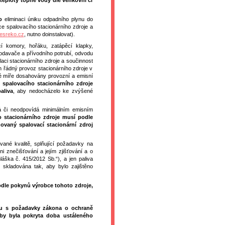
teploty topné vody dle venkovní či
o
eliminaci úniku odpadního plynu do
e spalovacího stacionárního zdroje a
esreko.cz
, nutno doinstalovat).
cí komory, hořáku, zatápěcí klapky,
podavače a přívodního potrubí, odvodu
laci stacionárního zdroje a součinnost
n řádný provoz stacionárního zdroje v
é míře dosahovány provozní a emisní
 spalovacího stacionárního zdroje
aliva
, aby nedocházelo ke zvýšené
dá či neodpovídá minimálním emisním
o stacionárního zdroje musí podle
ovaný spalovací stacionární zdroj
ané kvalitě, splňující požadavky na
ni znečišťování a jejím zjišťování a o
áška č. 415/2012 Sb.“), a jen paliva
 skladována tak, aby bylo zajištěno
odle pokynů výrobce tohoto zdroje,
adu s požadavky zákona o ochraně
aby byla pokryta doba ustáleného