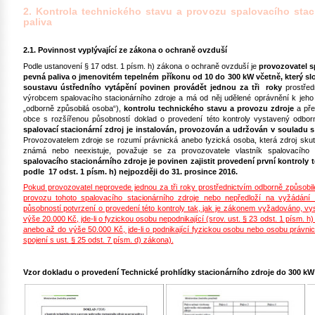
2. Kontrola technického stavu a provozu spalovacího stac
paliva
2.1. Povinnost vyplývající ze zákona o ochraně ovzduší
Podle ustanovení § 17 odst. 1 písm. h) zákona o ochraně ovzduší je
provozovatel s
pevná paliva o jmenovitém tepelném příkonu od 10 do 300 kW včetně, který slo
soustavu ústředního vytápění
povinen provádět jednou za tři roky
prostřed
výrobcem spalovacího stacionárního zdroje a má od něj udělené oprávnění k jeho i
„odborně způsobilá osoba“),
kontrolu technického stavu
a provozu zdroje
a pře
obce s rozšířenou působností doklad o provedení této kontroly vystavený odbor
spalovací stacionární zdroj je instalován, provozován a udržován v souladu
Provozovatelem zdroje se rozumí právnická anebo fyzická osoba, která zdroj skut
známá nebo neexistuje, považuje se za provozovatele vlastník spalovacího 
spalovacího stacionárního zdroje je povinen zajistit provedení první kontroly
podle 17 odst. 1 písm. h) nejpozději do 31. prosince 2016.
Pokud provozovatel neprovede jednou za tři roky prostřednictvím odborně způsobil
provozu tohoto spalovacího stacionárního zdroje nebo nepředloží na vyžádán
působností potvrzení o provedení této kontroly tak, jak je zákonem vyžadováno, vys
výše 20.000 Kč, jde-li o fyzickou osobu nepodnikající (srov. ust. § 23 odst. 1 písm. h)
anebo až do výše 50.000 Kč, jde-li o podnikající fyzickou osobu nebo osobu právnick
spojení s ust. § 25 odst. 7 písm. d) zákona).
Vzor dokladu o provedení Technické prohlídky stacionárního zdroje do 300 kW