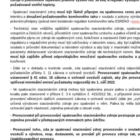
zdroje o jmenovitém tepelném příkonu vyšším než 50 kW) a regulací výstupní 
požadované vnitřní teploty.
- Spalovací stacionární zdroj
musí být řádně připojen na spalinovou cestu pr
interiéru a
dosažení požadovaného komínového tahu
v souladu s pokyny výrobc
právními předpisy (pokud není instalován regulátor komínového tahu ESREKO -
www.
- Technický stav vnějšího opláštění spalovacího stacionárního zdroje, spalova
vstupních a čistících otvorů, přívodních cest spalovacího vzduchu a paliva včetně 
odpadního plynu ze zdroje do spalinových cest, funkčnost a nastavení čidel pro regu
regulátoru s regulačními prvky musí být udržovány v takovém stavu, aby byl zajiště
souladu s průvodní dokumentací a návodem výrobce a aby byly v maximální možn
parametry deklarované výrobcem stacionárního zdroje dle technických norem.
Do
musí být zajištěn přívod odpovídajícího množství spalovacího vzduchu a p
kouřivosti.
- Dále se v dokladu o kontrole uvede, zda spalovací stacionární zdroj odpoví
požadavkům přílohy č. 11 zákona o ochraně ovzduší.
Provozovatel spalovacíh
ustanovení § 41 odst. 16 zákona o ochraně ovzduší zajistit, aby jím provoz
splňoval minimální emisní požadavky nejpozději do 1. září 2022
.
- Ve spalovacím stacionárním zdroji mohou být spalována pouze paliva o požadov
kvalitu paliv stanovené v příloze č. 3 k vyhlášce č. 415/2012 Sb., o přípustné úrov
provedení některých dalších ustanovení zákona o ochraně ovzduší (dále jen „vyhl
určená výrobcem stacionárního zdroje pro spalování v něm. Paliva by měla být
uchování jejich vlastností, zejména pokud jde o obsah vody.
-
Provozovatel při provozování spalovacího stacionárního zdroje postupuje p
zejména provádí v předepsaných intervalech jeho údržbu
.
-
Posouzení toho, zda je spalovací stacionární zdroj provozován v soul
ovzduší a výrobce, resp. dodavatele, se provádí při provozu zdroje tak, 
(stabilizovaného) provozu
.