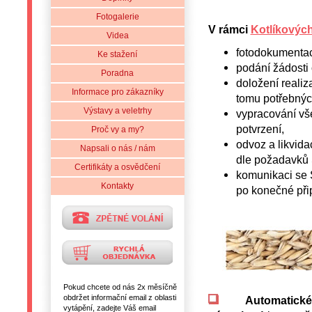
Fotogalerie
V rámci
Kotlíkových
Videa
fotodokumentaci
Ke stažení
podání žádosti 
Poradna
doložení realiz
Informace pro zákazníky
tomu potřebnýc
Výstavy a veletrhy
vypracování vš
potvrzení,
Proč vy a my?
odvoz a likvidac
Napsali o nás / nám
dle požadavků
Certifikáty a osvědčení
komunikaci se 
Kontakty
po konečné při
Pokud chcete od nás 2x měsíčně
obdržet informační email z oblasti
Automatické 
vytápění, zadejte Váš email