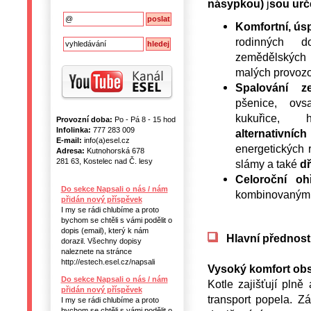
násypkou)
j
sou urč
Komfortní, ús
rodinných d
zemědělských 
malých provozo
Spalování z
pšenice, ovsa
kukuřice, 
Provozní doba:
Po - Pá 8 - 15 hod
Infolinka:
777 283 009
alternativníc
E-mail:
info(a)esel.cz
energetických 
Adresa:
Kutnohorská 678
281 63, Kostelec nad Č. lesy
slámy a také
dř
Celoroční oh
Do sekce Napsali o nás / nám
kombinovaným 
přidán nový příspěvek
I my se rádi chlubíme a proto
bychom se chtěli s vámi podělit o
dopis (email), který k nám
Hlavní přednosti
dorazil. Všechny dopisy
naleznete na stránce
http://estech.esel.cz/napsali
Vysoký komfort ob
Do sekce Napsali o nás / nám
Kotle zajišťují pln
přidán nový příspěvek
transport popela. Z
I my se rádi chlubíme a proto
bychom se chtěli s vámi podělit o