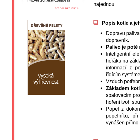
http://estech.esel.cz/napsali
najednou.
archiv aktualit »
Popis kotle a je
Dopravu paliva 
dopravník.
Palivo je poté
Inteligentní e
hořáku na zákla
informací z p
řídícím systém
Vzduch potřebný
Základem kotl
spalovacím pro
hoření tvoří st
Popel z dokon
popelníku, př
vynášen přímo 