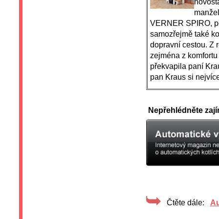
novost
manžel
VERNER SPIRO, po
samozřejmě také ko
dopravní cestou. Z r
zejména z komfortu 
překvapila paní Kra
pan Kraus si nejvíc
Nepřehlédněte zají
Čtěte dále:
Au