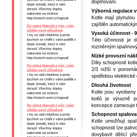
doplňování.
dopis (email), který k nám
dorazil. Všechny dopisy
Výborná regulace 
naleznete na stránce
Kotle mají plynulo
http://estech.esel.cz/napsali
zajištěn automatick
Do sekce Napsali o nás / nám
přidán nový příspěvek
Vysoká účinnost - 
I my se rádi chlubíme a proto
Této účinnosti je
bychom se chtěli s vámi podělit o
dopis (email), který k nám
rozměrným spalinovým
dorazil. Všechny dopisy
naleznete na stránce
Nízké provozní nák
http://estech.esel.cz/napsali
Díky schopnosti kot
Do sekce Napsali o nás / nám
2/3 nižší v porovn
přidán nový příspěvek
I my se rádi chlubíme a proto
spotřebou elektrické 
bychom se chtěli s vámi podělit o
dopis (email), který k nám
Dlouhá životnost
dorazil. Všechny dopisy
Kotle jsou vyrobeny 
naleznete na stránce
kotlů je výrazně p
http://estech.esel.cz/napsali
koncepce zamezuje t
Do sekce Napsali o nás / nám
přidán nový příspěvek
Schopnost spalovat
I my se rádi chlubíme a proto
bychom se chtěli s vámi podělit o
Kotle umožňují spal
dopis (email), který k nám
schopnosti lze paliv
dorazil. Všechny dopisy
naleznete na stránce
dovybavit dělicí p