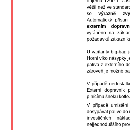
objemu 1200 l. Zás
větší než ve standar
se
výrazně zvy
Automatický přísun 
externím dopravn
vyráběno na zákla
požadavků zákazník
U varitanty big-bag
Horní víko násypky j
paliva z externího 
zároveň je možné pal
V případě nedostatku
Externí dopravník
plnícímu šneku kotle.
V případě umístění
dosypávat palivo do
investičních nák
nejjednoduššího prov