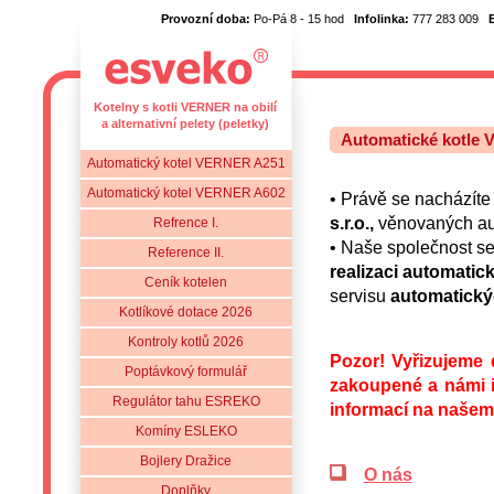
Provozní doba:
Po-Pá 8 - 15 hod
Infolinka:
777 283 009
Kotelny s kotli VERNER na obilí
a alternativní pelety (peletky)
Automatické kotle
Automatický kotel VERNER A251
Automatický kotel VERNER A602
• Právě se nacházíte
s.r.o.,
věnovaných au
Refrence I.
• Naše společnost se
Reference II.
realizaci automatic
Ceník kotelen
servisu
automatický
Kotlíkové dotace 2026
Kontroly kotlů 2026
Pozor! Vyřizujeme 
Poptávkový formulář
zakoupené a námi i
Regulátor tahu ESREKO
informací na naše
Komíny ESLEKO
Bojlery Dražice
O nás
Doplňky