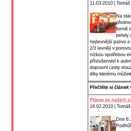
11.03.2010 | Tomáš
Na stán
přednos
formě n
pelety
nejlevnější palivo 
2/3 levněji v porov
nízkou spotřebou el
příslušenství k aut
dopravní cesty slou
díky kterému můžete 
Přečtěte si člán
Ptáme se našich z
16.02.2010 | Tomáš
Dne 6.1
Podhůří