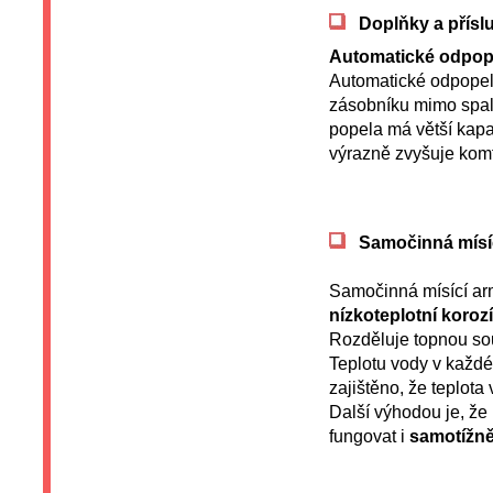
Doplňky a přísl
Automatické odpop
Automatické odpopel
zásobníku mimo spalo
popela má větší kapac
výrazně zvyšuje komf
Samočinná mísí
Samočinná mísící a
nízkoteplotní korozí
Rozděluje topnou sou
Teplotu vody v každ
zajištěno, že teplot
Další výhodou je, že
fungovat i
samotížn