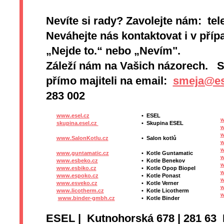
Nevíte si rady? Zavolejte nám: tel
Neváhejte nás kontaktovat i v přípa
„Nejde to.“ nebo „Nevím".
Záleží nám na Vašich názorech. 
přímo majiteli na email:
smeja@es
283 002
www.esel.cz
•
ESEL
w
skupina.esel.cz
•
Skupina ESEL
w
w
www.SalonKotlu.cz
•
Salon kotlů
w
w
www.guntamatic.cz
•
Kotle
Guntamatic
w
www.esbeko.cz
•
Kotle
Benekov
w
www.esbiko.cz
•
Kotle Opop Biopel
w
www.espoko.cz
•
Kotle Ponast
w
www.esveko.cz
•
Kotle Verner
w
www.licotherm.cz
•
Kotle Licotherm
w
www.binder-gmbh.cz
•
Kotle Binder
ESEL | Kutnohorská 678 | 281 63 