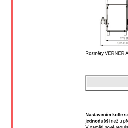
Rozměry VERNER A2
Nastavením kotle s
jednodušší
než u př
V paměti nové regula