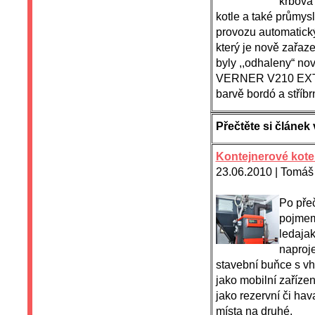
krbová 
kotle a také průmy
provozu automatick
který je nově zařaze
byly ,,odhaleny“ no
VERNER V210 EXTRA
barvě bordó a stříb
Přečtěte si člán
Kontejnerové kote
23.06.2010 | Tomáš
Po přeč
pojmem 
ledaja
naproje
stavební buňce s v
jako mobilní zařízení
jako rezervní či hav
místa na druhé.