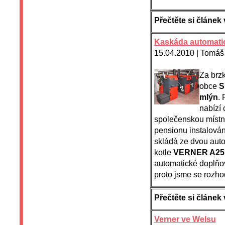
Přečtěte si člán
Kaskáda automati
15.04.2010 | Tomáš 
Za brzk
obce
S
mlýn
. 
nabízí 
společenskou místn
pensionu instalová
skládá ze dvou aut
kotle
VERNER A25
automatické doplňo
proto jsme se rozhod
Přečtěte si člán
Verner ve Welsu