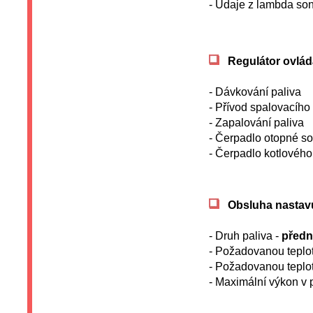
- Údaje z lambda so
Regulátor ovlád
- Dávkování paliva
- Přívod spalovacího
- Zapalování paliva
- Čerpadlo otopné s
- Čerpadlo kotlového
Obsluha nastavu
- Druh paliva -
předna
- Požadovanou teplot
- Požadovanou teplot
- Maximální výkon v 