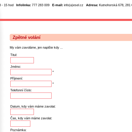
8 - 15 hod
Infolinka:
777 283 009
E-mail:
info(a)esel.cz
Adresa:
Kutnohorská 678, 281 6
Zpětné volání
My vám zavoláme, jen napište kdy ...
Titul:
Jméno:
*
Příjmení:
*
Telefonní číslo:
Datum, kdy vám máme zavolat:
Čas, kdy vám máme zavolat:
Poznámka: