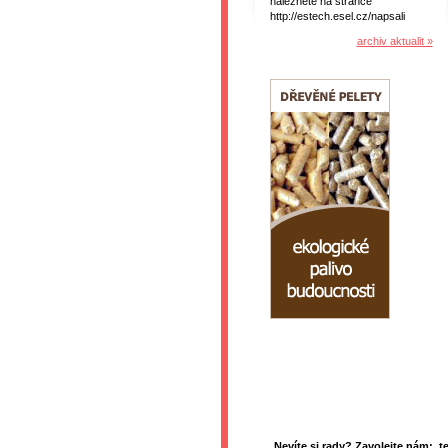
naleznete na stránce
http://estech.esel.cz/napsali
archiv aktualit »
Nevíte si rady? Zavolejte nám: t