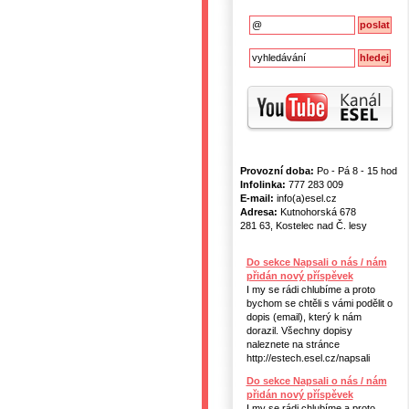
Provozní doba:
Po - Pá 8 - 15 hod
Infolinka:
777 283 009
E-mail:
info(a)esel.cz
Adresa:
Kutnohorská 678
281 63, Kostelec nad Č. lesy
Do sekce Napsali o nás / nám
přidán nový příspěvek
I my se rádi chlubíme a proto
bychom se chtěli s vámi podělit o
dopis (email), který k nám
dorazil. Všechny dopisy
naleznete na stránce
http://estech.esel.cz/napsali
Do sekce Napsali o nás / nám
přidán nový příspěvek
I my se rádi chlubíme a proto